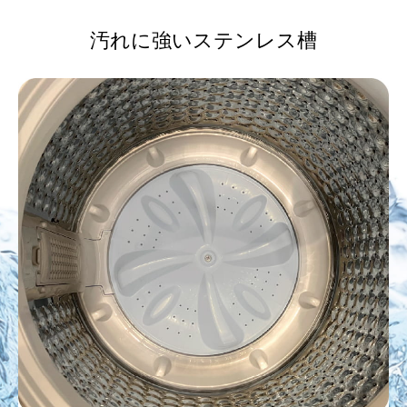
汚れに強いステンレス槽
安全！
予約機能
〈 2H24h 〉