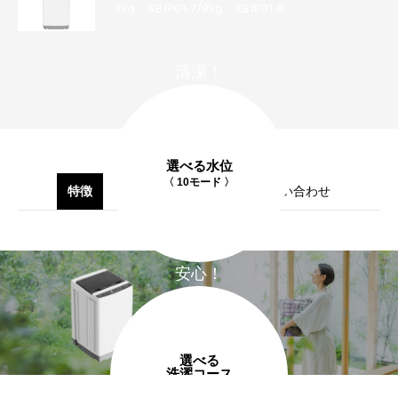
/
7kg
KBJP01-7
8kg
KBJP01-8
清潔！
選べる水位
〈 10モード 〉
特徴
仕様
購入はこちら
お問い合わせ
安心！
選べる
洗濯コース
〈 12コース 〉